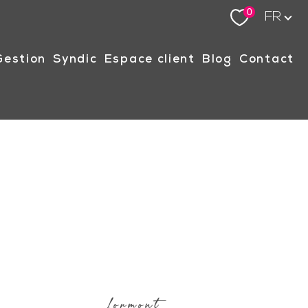
Langue
0
FR
gestion
syndic
espace client
blog
contact
Lormont