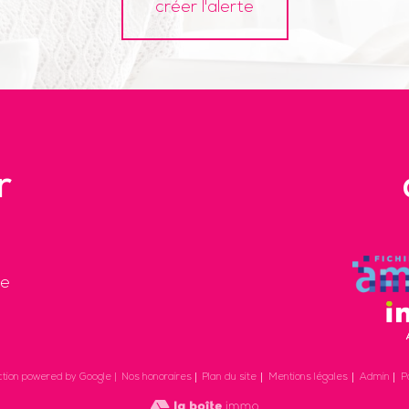
créer l'alerte
r
re
Nos honoraires
Plan du site
Mentions légales
Admin
P
ction powered by Google |