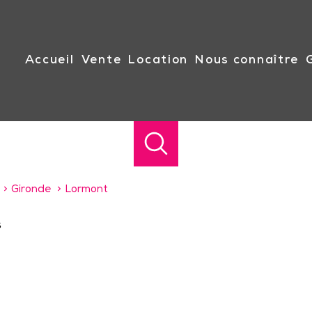
accueil
vente
location
nous connaître
Gironde
Lormont
s