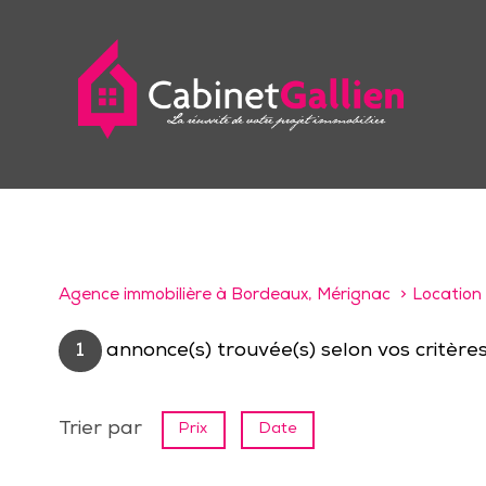
Agence immobilière à Bordeaux, Mérignac
Location
1
annonce(s) trouvée(s) selon vos critère
Trier par
Prix
Date