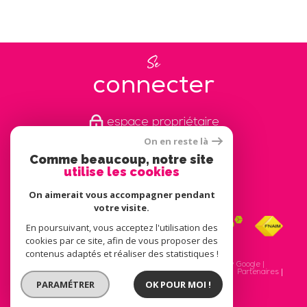
Se
connecter
espace propriétaire
On en reste là
Comme beaucoup, notre site
Nous
utilise les cookies
adhérons
On aimerait vous accompagner pendant
votre visite.
En poursuivant, vous acceptez l'utilisation des
cookies par ce site, afin de vous proposer des
contenus adaptés et réaliser des statistiques !
© 2026 | Tous droits réservés | Traduction powered by Google |
Nos honoraires
Plan du site
Mentions légales
Admin
Partenaires
Politique RGPD
Cookies
PARAMÉTRER
OK POUR MOI !