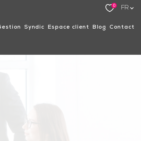
Langue
0
FR
gestion
syndic
espace client
blog
contact