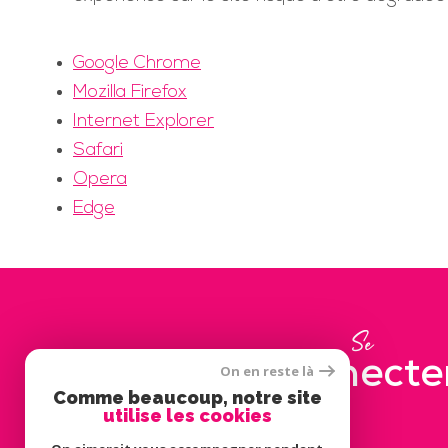
Google Chrome
Mozilla Firefox
Internet Explorer
Safari
Opera
Edge
Se
connecte
On en reste là
Comme beaucoup, notre site
utilise les cookies