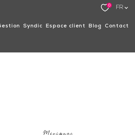
Langue
0
FR
gestion
syndic
espace client
blog
contact
Mérignac