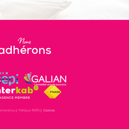
Nous
adhérons
artenaires
Politique RGPD
Cookies