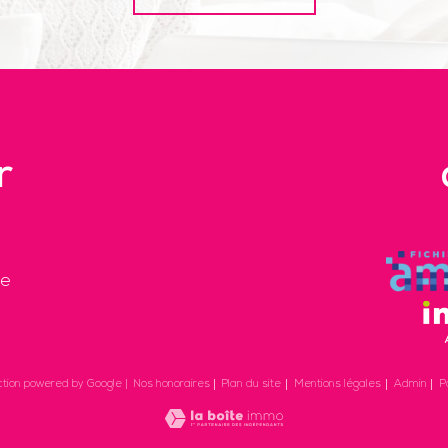
r
re
Nos honoraires
Plan du site
Mentions légales
Admin
P
ction powered by Google |