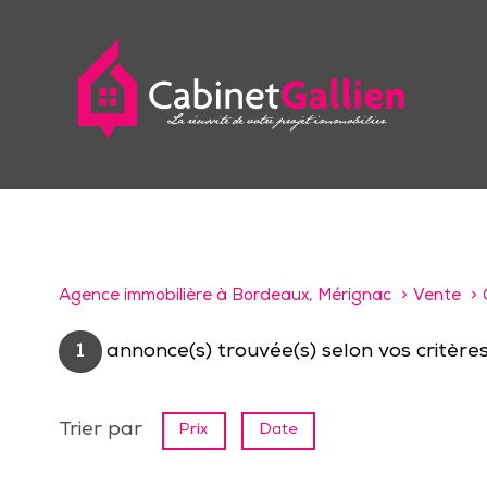
Agence immobilière à Bordeaux, Mérignac
Vente
1
annonce(s) trouvée(s) selon vos critère
Trier par
Prix
Date