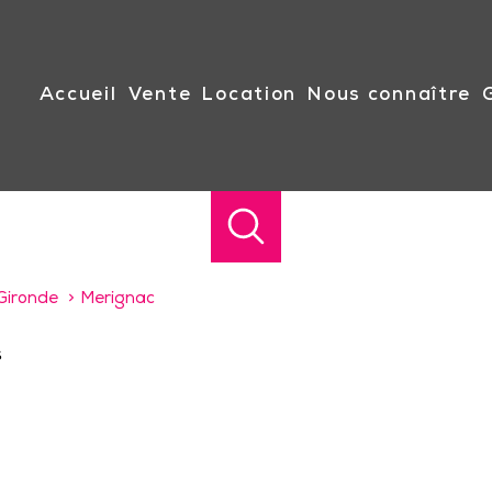
accueil
vente
location
nous connaître
Gironde
Merignac
s