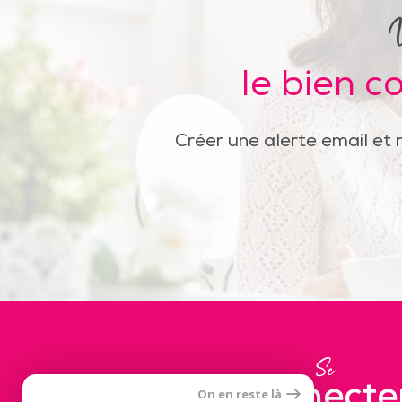
le bien c
Créer une alerte email et 
Se
connecte
On en reste là