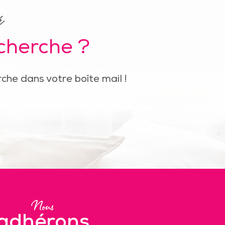
é
echerche ?
che dans votre boîte mail !
Nous
adhérons