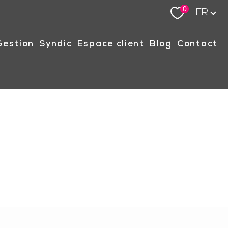
Langue
0
FR
gestion
syndic
espace client
blog
contact