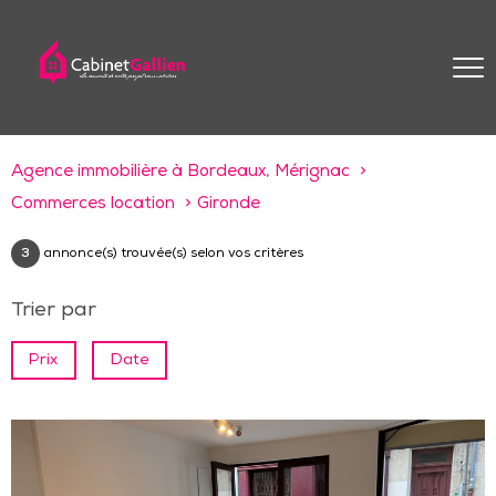
Agence immobilière à Bordeaux, Mérignac
Commerces location
Gironde
3
annonce(s) trouvée(s) selon vos critères
Trier par
Prix
Date