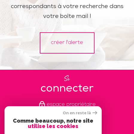
correspondants à votre recherche dans
votre boîte mail !
créer l'alerte
Se
connecter
espace propriétaire
On en reste là
Comme beaucoup, notre site
Nous
utilise les cookies
adhérons