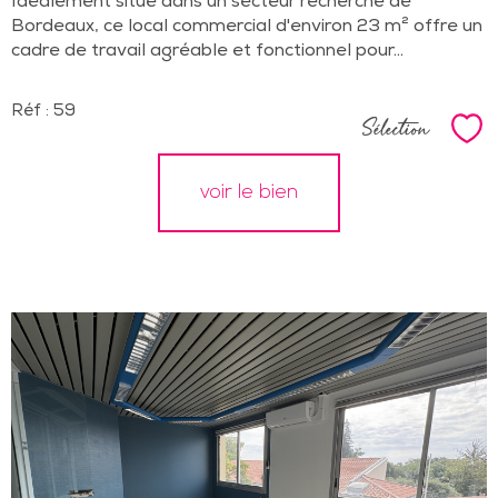
Idéalement situé dans un secteur recherché de
Bordeaux, ce local commercial d'environ 23 m² offre un
cadre de travail agréable et fonctionnel pour...
Réf : 59
Sélection
Sél
voir le bien