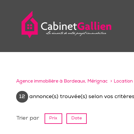
Agence immobilière à Bordeaux, Mérignac
Location
12
annonce(s) trouvée(s) selon vos critère
Trier par
Prix
Date