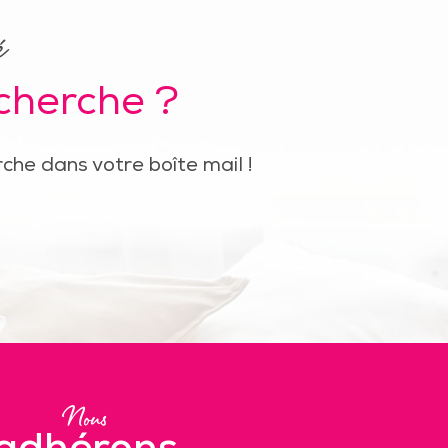
é
echerche ?
che dans votre boîte mail !
Nous