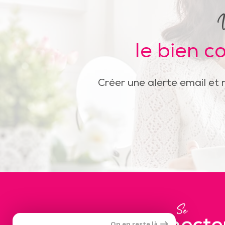
le bien c
Créer une alerte email et 
Se
On en reste là