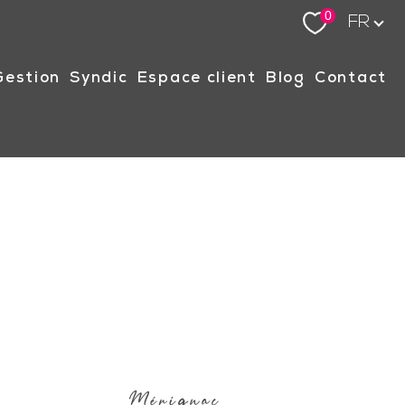
Langue
0
FR
gestion
syndic
espace client
blog
contact
Mérignac