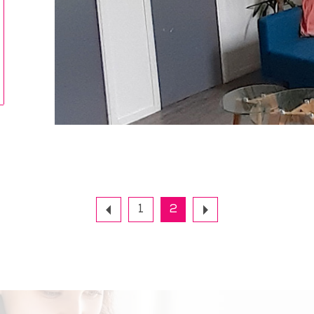
tionner
1
2