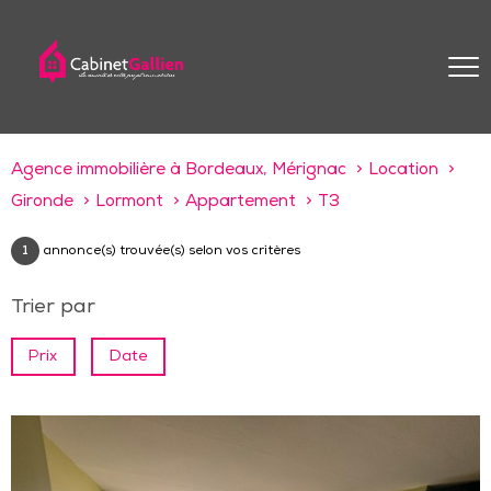
Agence immobilière à Bordeaux, Mérignac
Location
Gironde
Lormont
Appartement
T3
1
annonce(s) trouvée(s) selon vos critères
Trier par
Prix
Date