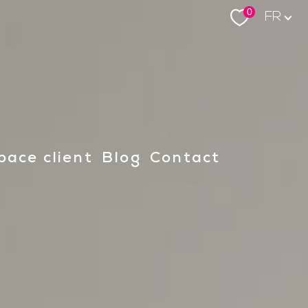
Langue
0
FR
space client
blog
contact