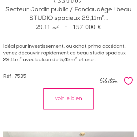
(33000)
Secteur Jardin public / Fondaudège ! beau
STUDIO spacieux 29,11m²...
29,11 m²
-
157 000 €
Idéal pour investissement, ou achat primo accédant,
venez découvrir rapidement ce beau studio spacieux
29,11m² avec balcon de 5,45m² et une...
Réf : 7535
Sélection
Sél
voir le bien