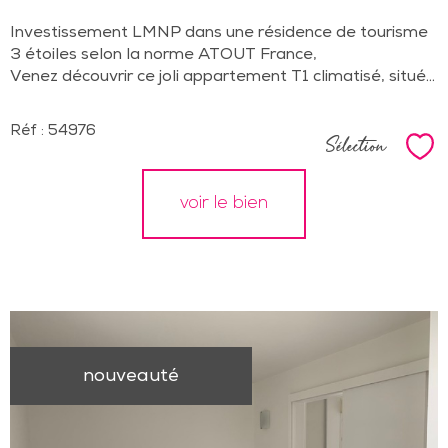
Investissement LMNP dans une résidence de tourisme
3 étoiles selon la norme ATOUT France,
Venez découvrir
ce joli appartement T1 climatisé, situé...
Réf : 54976
Sélection
Sél
voir le bien
nouveauté