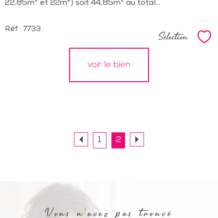
22,85m² et 22m²) soit 44,85m² au total...
Réf : 7733
Sélection
Sél
voir le bien
1
2
Vous n'avez pas trouvé