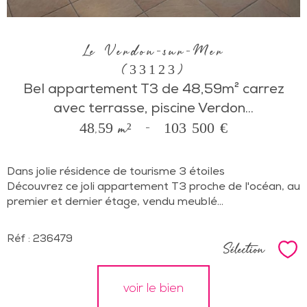
Le Verdon-sur-Mer
(33123)
Bel appartement T3 de 48,59m² carrez
avec terrasse, piscine Verdon...
48,59 m²
-
103 500 €
Dans jolie résidence de tourisme 3 étoiles
Découvrez ce joli appartement T3 proche de l'océan, au
premier et dernier étage, vendu meublé...
Réf : 236479
Sélection
Sél
voir le bien