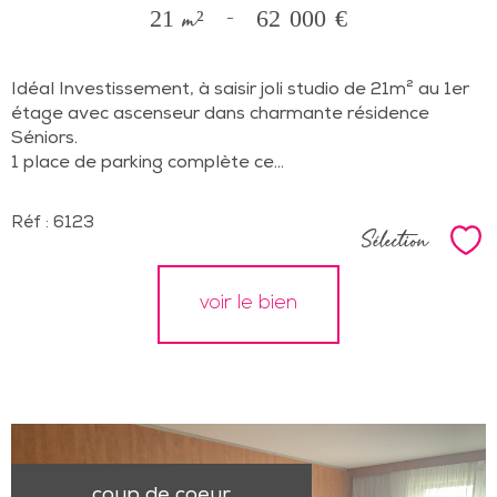
21 m²
-
62 000 €
Idéal Investissement, à saisir joli studio de 21m² au 1er
étage avec ascenseur dans charmante résidence
Séniors.
1 place de parking complète ce...
Réf : 6123
Sélection
Sél
voir le bien
coup de coeur