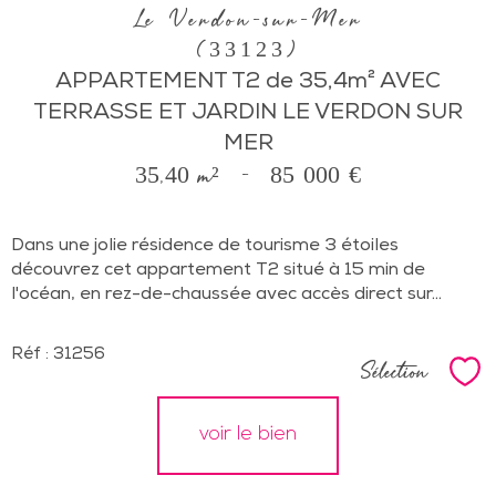
Le Verdon-sur-Mer
(33123)
APPARTEMENT T2 de 35,4m² AVEC
TERRASSE ET JARDIN LE VERDON SUR
MER
35,40 m²
-
85 000 €
Dans une jolie résidence de tourisme 3 étoiles
découvrez cet appartement T2 situé à 15 min de
l'océan, en rez-de-chaussée avec accès direct sur...
Réf : 31256
Sélection
Sél
voir le bien